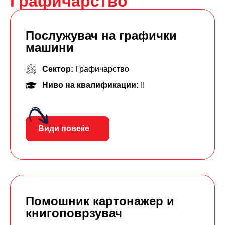
Графичарство
Послужувач на графички
машини
Сектор:
Графичарство
Ниво на квалификации:
II
Види повеќе
Помошник картонажер и
книгоповрзувач