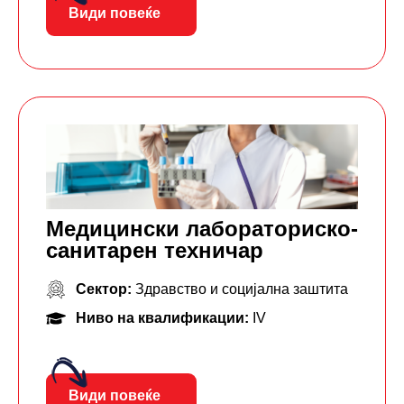
Види повеќе
Mедицински лабораторискo-
санитарен техничар
Сектор:
Здравство и социјална заштита
Ниво на квалификации:
IV
Види повеќе